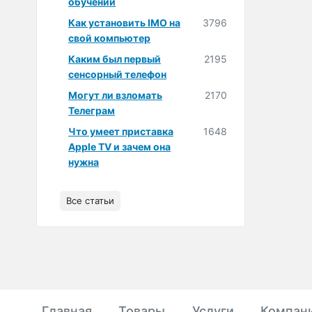
обучении
Как установить IMO на
3796
свой компьютер
Каким был первый
2195
сенсорный телефон
Могут ли взломать
2170
Телеграм
Что умеет приставка
1648
Apple TV и зачем она
нужна
Все статьи
Главная
Товары
Услуги
Компан