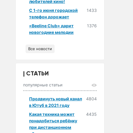
любителей кино!
С 1-го июня городской
1433
телефон дорожает
«Beeline Club» дарит
1376
новогодние мелодии
Все новости
СТАТЬИ
популярные статьи
Продвинуть новый канал
4804
в Ютуб в 2021 году
Какая техника может
4435
понадобиться ребёнку
при дистанционном