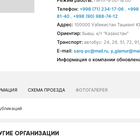
Режим работы:
Пн-пт-9:00-18:00
Телефон:
+998 (71) 234-17-06
,
+998 
81-40
,
+998 (90) 988-74-12
Адрес:
100000 Узбекистан Ташкент Ю
Ориентир:
бывш. к/т "Казахстан"
Транспорт:
автобус: 24, 26, 51, 72, 91
E-mail:
sarq-pc@mail.ru, y_glamur@mail
Информация о компании обновлен
РМАЦИЯ
СХЕМА ПРОЕЗДА
ФОТОГАЛЕРЕЯ
убликаций
УГИЕ ОРГАНИЗАЦИИ