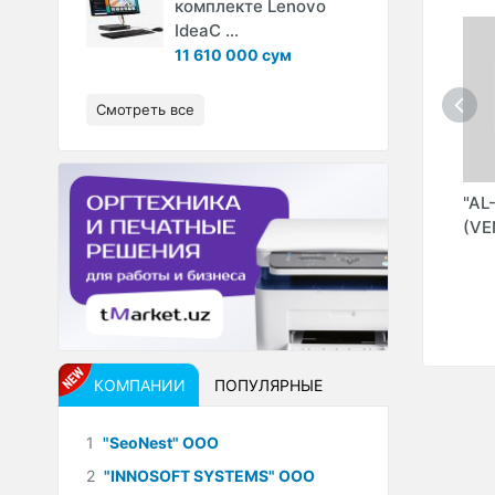
комплекте Lenovo
IdeaC ...
11 610 000 сум
Смотреть все
M" ООО
"GLOBAL
"AGE COMPUTERS"
"AL
ELECTRONICS"
(ARSLANOV D.E"
(VE
(GLOBEL PRO"
ИндП)
ООО)
КОМПАНИИ
ПОПУЛЯРНЫЕ
1
"SeoNest" ООО
2
"INNOSOFT SYSTEMS" ООО