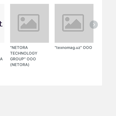
"NETORA
"texnomag.uz" ООО
"PROTO
Й
TECHNOLOGY
(PROTO
DA
GROUP" ООО
ООО)
P
(NETORA)