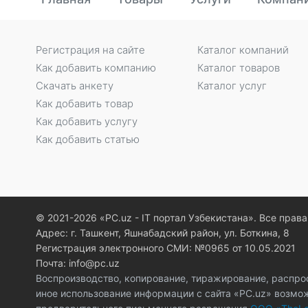
Регистрация на сайте
Каталог компаний
Как добавить компанию
Каталог товаров
Скачать анкету
Каталог услуг
Как добавить товар
Как добавить услугу
Как добавить статью
© 2021-2026 «PC.uz - IT портал Узбекистана». Все пра
Адрес: г. Ташкент, Яшнабадский район, ул. Боткина, 8
Регистрация электронного СМИ: №0965 от 10.05.2021
Почта: info@pc.uz
Воспроизводство, копирование, тиражирование, распро
иное использование информации с сайта «PC.uz» возмо