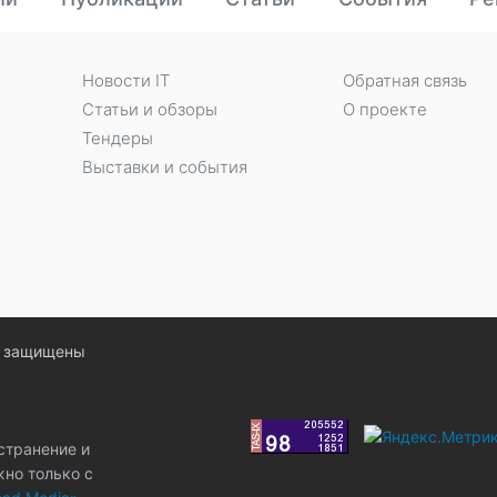
Новости IT
Обратная связь
Статьи и обзоры
О проекте
Тендеры
Выставки и события
ва защищены
странение и
жно только с