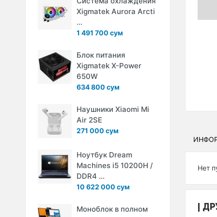
Система охлаждения
Xigmatek Aurora Arcti
...
1 491 700 сум
Блок питания
Xigmatek X-Power
650W
634 800 сум
Наушники Xiaomi Mi
Air 2SE
271 000 сум
ИНФО
Ноутбук Dream
Machines i5 10200H /
Нет п
DDR4 ...
10 622 000 сум
ДР
Моноблок в полном