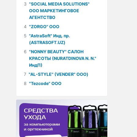
3
"SOCIAL MEDIA SOLUTIONS"
ООО МАРКЕТИНГОВОЕ
АГЕНТСТВО
4
"ZORGO" ООО
5
"AstraSoft" Инд. пр.
(ASTRASOFT.UZ)
6
"NONNY BEAUTY" САЛОН
КРАСОТЫ (NURATDINOVA N. N."
ИндП)
7
"AL-STYLE" (VENDER" ООО)
8
"Tezcode" ООО