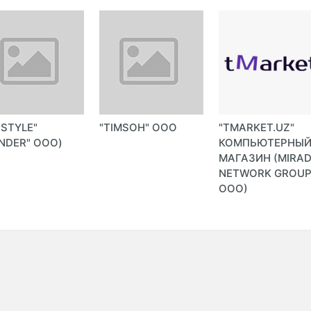
-STYLE"
"TIMSOH" ООО
"TMARKET.UZ"
NDER" ООО)
КОМПЬЮТЕРНЫ
МАГАЗИН (MIRA
NETWORK GROU
ООО)