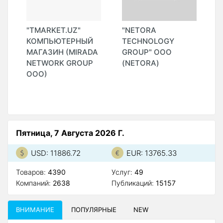
"TMARKET.UZ"
"NETORA
"
О
КОМПЬЮТЕРНЫЙ
TECHNOLOGY
МАГАЗИН (MIRADA
GROUP" ООО
NETWORK GROUP
(NETORA)
ООО)
Пятница, 7 Августа 2026 Г.
USD: 11886.72
EUR: 13765.33
Товаров:
4390
Услуг:
49
Компаний:
2638
Публикаций:
15157
ВНИМАНИЕ
ПОПУЛЯРНЫЕ
NEW