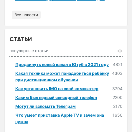
Все новости
СТАТЬИ
популярные статьи
Продвинуть новый канал в Ютуб в 2021 году
4821
Какая техника может понадобиться ребёнку
4303
при дистанционном обучении
Как установить IMO на свой компьютер
3794
Каким был первый сенсорный телефон
2200
Могут ли взломать Телеграм
2170
Что умеет приставка Apple TV и зачем она
1650
нужна