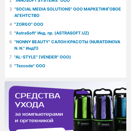
2
"INNOSOFT SYSTEMS" ООО
3
"SOCIAL MEDIA SOLUTIONS" ООО МАРКЕТИНГОВОЕ
АГЕНТСТВО
4
"ZORGO" ООО
5
"AstraSoft" Инд. пр. (ASTRASOFT.UZ)
6
"NONNY BEAUTY" САЛОН КРАСОТЫ (NURATDINOVA
N. N." ИндП)
7
"AL-STYLE" (VENDER" ООО)
8
"Tezcode" ООО