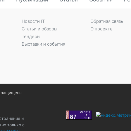
Новости IT
Обратная связь
Статьи и обзоры
О проекте
Тендеры
Выставки и события
ва защищены
странение и
жно только с