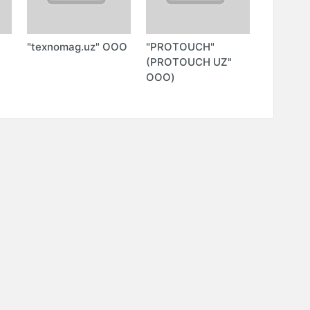
"texnomag.uz" ООО
"PROTOUCH"
"АЛЬБА
(PROTOUCH UZ"
ПРЕДСТ
ООО)