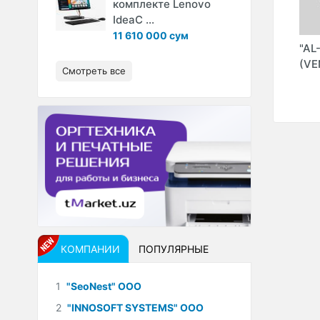
комплекте Lenovo
IdeaC ...
11 610 000 сум
DATALAB
"TEGI-MINERALS"
"TAFAKKUR" ООО
"AL
ООО
(VE
Смотреть все
КОМПАНИИ
ПОПУЛЯРНЫЕ
1
"SeoNest" ООО
2
"INNOSOFT SYSTEMS" ООО