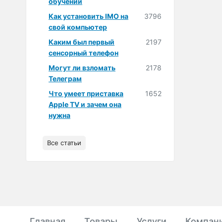
обучении
Как установить IMO на
3796
свой компьютер
Каким был первый
2197
сенсорный телефон
Могут ли взломать
2178
Телеграм
Что умеет приставка
1652
Apple TV и зачем она
нужна
Все статьи
Главная
Товары
Услуги
Компан