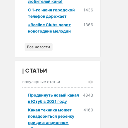
любителей кино!
С 1-го июня городской
1436
телефон дорожает
«Beeline Club» дарит
1366
новогодние мелодии
Все новости
СТАТЬИ
популярные статьи
Продвинуть новый канал
4843
в Ютуб в 2021 году
Какая техника может
4160
понадобиться ребёнку
при дистанционном