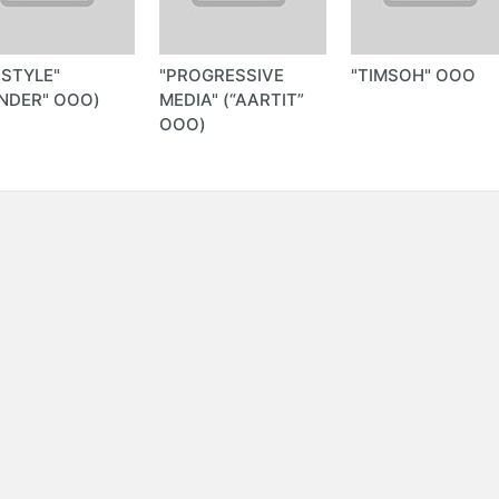
-STYLE"
"PROGRESSIVE
"TIMSOH" ООО
NDER" ООО)
MEDIA" (“AARTIT”
ООО)