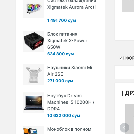
Система охлаждения
Xigmatek Aurora Arcti
...
1 491 700 сум
Блок питания
Xigmatek X-Power
650W
634 800 сум
ИНФО
Наушники Xiaomi Mi
Air 2SE
271 000 сум
ДР
Ноутбук Dream
Machines i5 10200H /
DDR4 ...
10 622 000 сум
Моноблок в полном