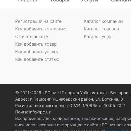
Регистрация на сайте
Каталог компаний
Как добавить компанию
Каталог товаров
Скачать анкету
Каталог услуг
Как добавить товар
Как добавить услугу
Как добавить статью
© 2021-2026 «PC.uz - IT портал Узбекистана». Все пра
Адрес: г. Ташкент, Яшнабадский район, ул. Боткина, 8
Регистрация электронного СМИ: №0965 от 10.05.2021
Почта: info@pc.uz
Воспроизводство, копирование, тиражирование, распро
иное использование информации с сайта «PC.uz» возмо