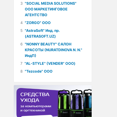
3
"SOCIAL MEDIA SOLUTIONS"
ООО МАРКЕТИНГОВОЕ
АГЕНТСТВО
4
"ZORGO" ООО
5
"AstraSoft" Инд. пр.
(ASTRASOFT.UZ)
6
"NONNY BEAUTY" САЛОН
КРАСОТЫ (NURATDINOVA N. N."
ИндП)
7
"AL-STYLE" (VENDER" ООО)
8
"Tezcode" ООО