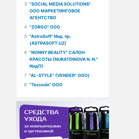
3
"SOCIAL MEDIA SOLUTIONS"
ООО МАРКЕТИНГОВОЕ
АГЕНТСТВО
4
"ZORGO" ООО
5
"AstraSoft" Инд. пр.
(ASTRASOFT.UZ)
6
"NONNY BEAUTY" САЛОН
КРАСОТЫ (NURATDINOVA N. N."
ИндП)
7
"AL-STYLE" (VENDER" ООО)
8
"Tezcode" ООО