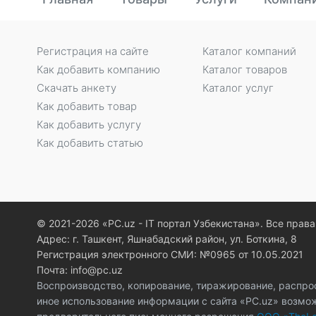
Регистрация на сайте
Каталог компаний
Как добавить компанию
Каталог товаров
Скачать анкету
Каталог услуг
Как добавить товар
Как добавить услугу
Как добавить статью
© 2021-2026 «PC.uz - IT портал Узбекистана». Все пра
Адрес: г. Ташкент, Яшнабадский район, ул. Боткина, 8
Регистрация электронного СМИ: №0965 от 10.05.2021
Почта: info@pc.uz
Воспроизводство, копирование, тиражирование, распро
иное использование информации с сайта «PC.uz» возмо