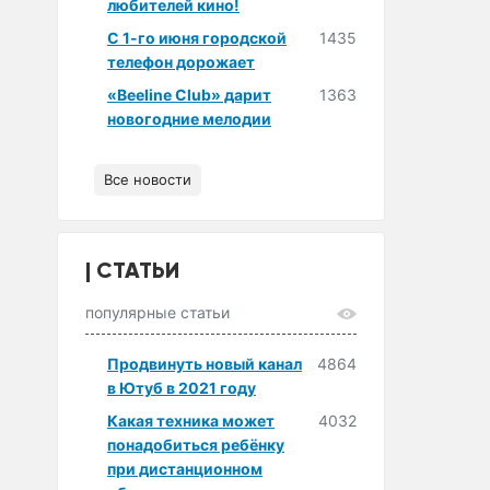
любителей кино!
С 1-го июня городской
1435
телефон дорожает
«Beeline Club» дарит
1363
новогодние мелодии
Все новости
СТАТЬИ
популярные статьи
Продвинуть новый канал
4864
в Ютуб в 2021 году
Какая техника может
4032
понадобиться ребёнку
при дистанционном