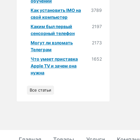
обучении
Как установить IMO на
3789
свой компьютер
Каким был первый
2197
сенсорный телефон
Могут ли взломать
2173
Телеграм
Что умеет приставка
1652
Apple TV и зачем она
нужна
Все статьи
Главная
Товары
Услуги
Компан