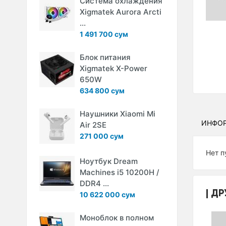
Система охлаждения
Xigmatek Aurora Arcti
...
1 491 700 сум
Блок питания
Xigmatek X-Power
650W
634 800 сум
Наушники Xiaomi Mi
ИНФО
Air 2SE
271 000 сум
Нет п
Ноутбук Dream
Machines i5 10200H /
DDR4 ...
ДР
10 622 000 сум
Моноблок в полном