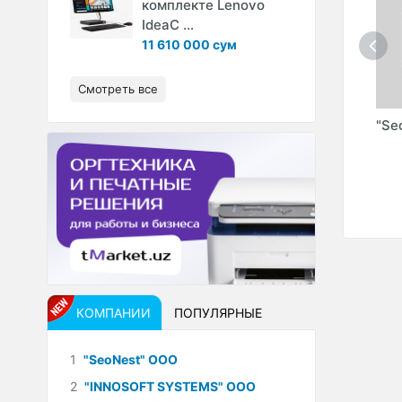
комплекте Lenovo
IdeaC ...
11 610 000 сум
Смотреть все
"STEPMEDIA" ТМ
"KIMPLE" ООО
"Se
ОО
(SMART MEDIA" ЧП)
КОМПАНИИ
ПОПУЛЯРНЫЕ
1
"SeoNest" ООО
2
"INNOSOFT SYSTEMS" ООО