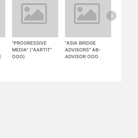
"PROGRESSIVE
"ASIA BRIDGE
"MAKLA
О
MEDIA" (“AARTIT”
ADVISORS" AB-
Е
ООО)
ADVISOR OOO