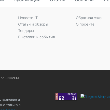
Новости IT
Обратная связь
Статьи и обзоры
О проекте
Тендеры
Выставки и события
ва защищены
странение и
жно только с