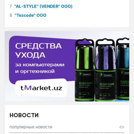
7
"AL-STYLE" (VENDER" ООО)
8
"Tezcode" ООО
НОВОСТИ
популярные новости