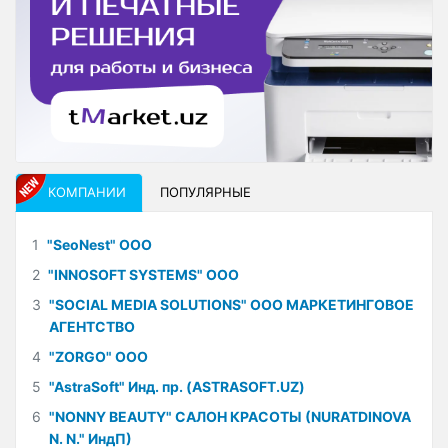
КОМПАНИИ
ПОПУЛЯРНЫЕ
1
"SeoNest" ООО
2
"INNOSOFT SYSTEMS" ООО
3
"SOCIAL MEDIA SOLUTIONS" ООО МАРКЕТИНГОВОЕ
АГЕНТСТВО
4
"ZORGO" ООО
5
"AstraSoft" Инд. пр. (ASTRASOFT.UZ)
6
"NONNY BEAUTY" САЛОН КРАСОТЫ (NURATDINOVA
N. N." ИндП)