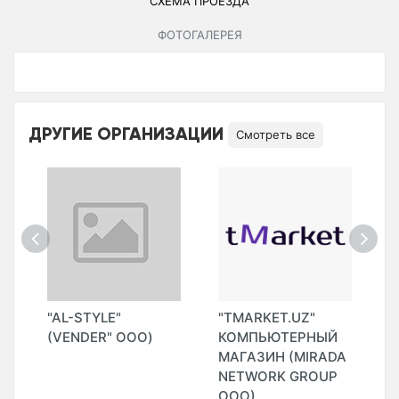
СХЕМА ПРОЕЗДА
ФОТОГАЛЕРЕЯ
ДРУГИЕ ОРГАНИЗАЦИИ
Смотреть все
"AL-STYLE"
"TMARKET.UZ"
"
(VENDER" ООО)
КОМПЬЮТЕРНЫЙ
T
МАГАЗИН (MIRADA
G
NETWORK GROUP
(
ООО)