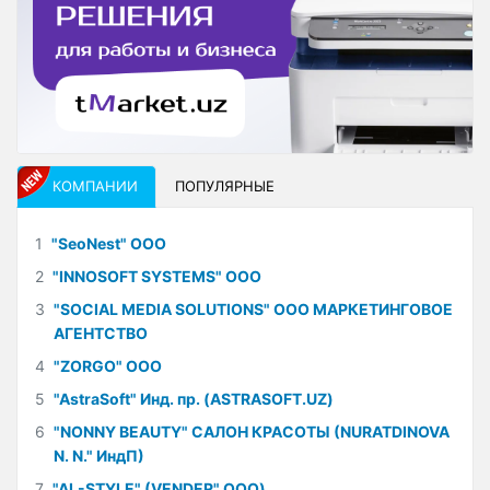
КОМПАНИИ
ПОПУЛЯРНЫЕ
1
"SeoNest" ООО
2
"INNOSOFT SYSTEMS" ООО
3
"SOCIAL MEDIA SOLUTIONS" ООО МАРКЕТИНГОВОЕ
АГЕНТСТВО
4
"ZORGO" ООО
5
"AstraSoft" Инд. пр. (ASTRASOFT.UZ)
6
"NONNY BEAUTY" САЛОН КРАСОТЫ (NURATDINOVA
N. N." ИндП)
7
"AL-STYLE" (VENDER" ООО)