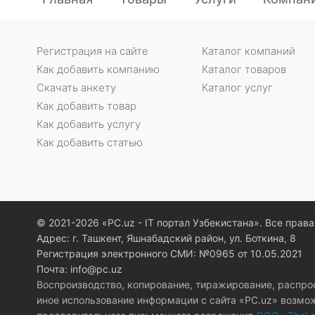
Регистрация на сайте
Каталог компаний
Как добавить компанию
Каталог товаров
Скачать анкету
Каталог услуг
Как добавить товар
Как добавить услугу
Как добавить статью
© 2021-2026 «PC.uz - IT портал Узбекистана». Все пра
Адрес: г. Ташкент, Яшнабадский район, ул. Боткина, 8
Регистрация электронного СМИ: №0965 от 10.05.2021
Почта: info@pc.uz
Воспроизводство, копирование, тиражирование, распро
иное использование информации с сайта «PC.uz» возмо