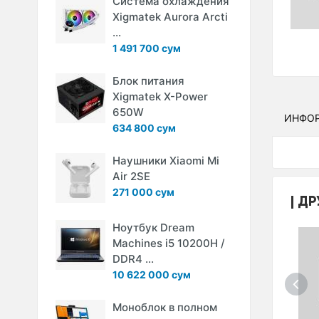
Система охлаждения
Xigmatek Aurora Arcti
...
1 491 700 сум
Блок питания
Xigmatek X-Power
650W
ИНФО
634 800 сум
Наушники Xiaomi Mi
Air 2SE
271 000 сум
ДР
Ноутбук Dream
Machines i5 10200H /
DDR4 ...
10 622 000 сум
Моноблок в полном