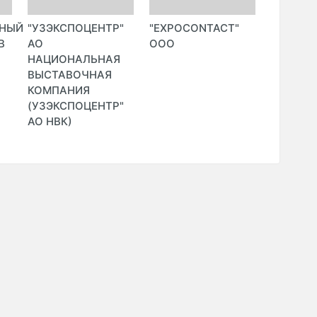
ННЫЙ
"УЗЭКСПОЦЕНТР"
"EXPOCONTACT"
"IT EDU
В
АО
ООО
ASSOCIA
НАЦИОНАЛЬНАЯ
TA'LIM 
ВЫСТАВОЧНАЯ
ННО)
КОМПАНИЯ
(УЗЭКСПОЦЕНТР"
АО НВК)