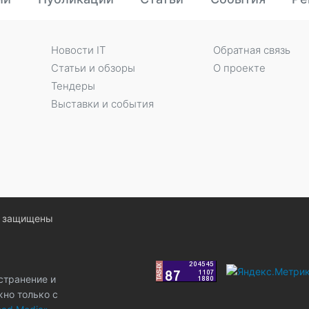
Новости IT
Обратная связь
Статьи и обзоры
О проекте
Тендеры
Выставки и события
ва защищены
странение и
жно только с