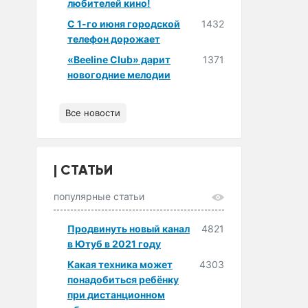
любителей кино!
С 1-го июня городской
1432
телефон дорожает
«Beeline Club» дарит
1371
новогодние мелодии
Все новости
СТАТЬИ
популярные статьи
Продвинуть новый канал
4821
в Ютуб в 2021 году
Какая техника может
4303
понадобиться ребёнку
при дистанционном