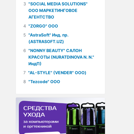
3
"SOCIAL MEDIA SOLUTIONS"
ООО МАРКЕТИНГОВОЕ
АГЕНТСТВО
4
"ZORGO" ООО
5
"AstraSoft" Инд. пр.
(ASTRASOFT.UZ)
6
"NONNY BEAUTY" САЛОН
КРАСОТЫ (NURATDINOVA N. N."
ИндП)
7
"AL-STYLE" (VENDER" ООО)
8
"Tezcode" ООО