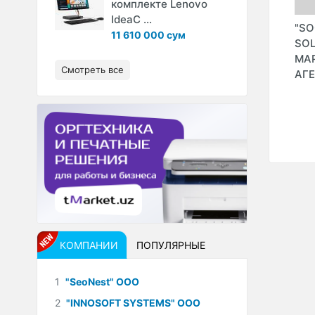
комплекте Lenovo
IdeaC ...
КИЙ
"МЕЖДУНАРОДНЫЙ
"ANSORA GALLERY"
"SO
11 610 000 сум
КАРАВАН-САРАЙ
ТВОРЧЕСКАЯ
SOL
И" ПРИ
КУЛЬТУРЫ ИКУО
МАСТЕРСКАЯ
МА
Смотреть все
ХИРАЯМЫ"
(MUMINOVA A.U."
АГ
В
ИндП)
И
Н
КОМПАНИИ
ПОПУЛЯРНЫЕ
1
"SeoNest" ООО
2
"INNOSOFT SYSTEMS" ООО