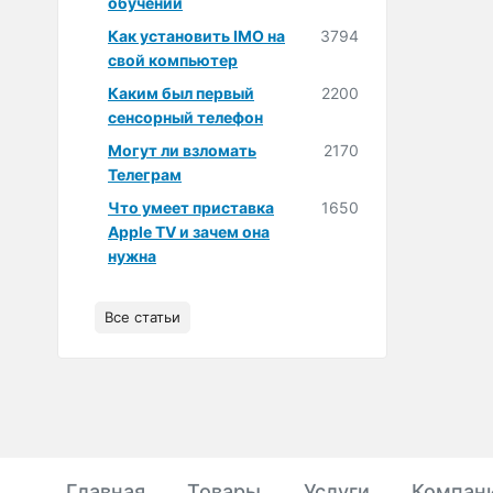
обучении
Как установить IMO на
3794
свой компьютер
Каким был первый
2200
сенсорный телефон
Могут ли взломать
2170
Телеграм
Что умеет приставка
1650
Apple TV и зачем она
нужна
Все статьи
Главная
Товары
Услуги
Компан