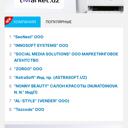
КОМПАНИИ
ПОПУЛЯРНЫЕ
1
"SeoNest" ООО
2
"INNOSOFT SYSTEMS" ООО
3
"SOCIAL MEDIA SOLUTIONS" ООО МАРКЕТИНГОВОЕ
АГЕНТСТВО
4
"ZORGO" ООО
5
"AstraSoft" Инд. пр. (ASTRASOFT.UZ)
6
"NONNY BEAUTY" САЛОН КРАСОТЫ (NURATDINOVA
N. N." ИндП)
7
"AL-STYLE" (VENDER" ООО)
8
"Tezcode" ООО