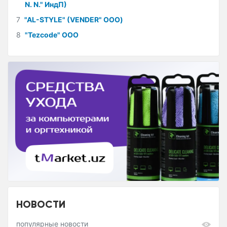
N. N." ИндП)
7
"AL-STYLE" (VENDER" ООО)
8
"Tezcode" ООО
НОВОСТИ
популярные новости