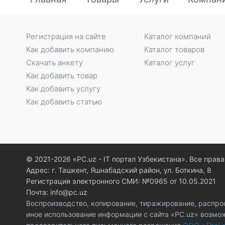
Регистрация на сайте
Каталог компаний
Как добавить компанию
Каталог товаров
Скачать анкету
Каталог услуг
Как добавить товар
Как добавить услугу
Как добавить статью
© 2021-2026 «PC.uz - IT портал Узбекистана». Все пра
Адрес: г. Ташкент, Яшнабадский район, ул. Боткина, 8
Регистрация электронного СМИ: №0965 от 10.05.2021
Почта: info@pc.uz
Воспроизводство, копирование, тиражирование, распро
иное использование информации с сайта «PC.uz» возмо