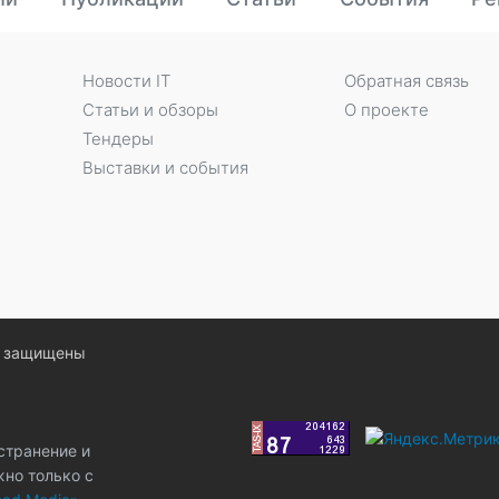
Новости IT
Обратная связь
Статьи и обзоры
О проекте
Тендеры
Выставки и события
ва защищены
странение и
жно только с