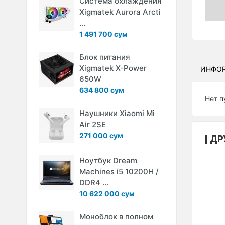
Система охлаждения
Xigmatek Aurora Arcti
...
1 491 700 сум
Блок питания
Xigmatek X-Power
ИНФО
650W
634 800 сум
Нет п
Наушники Xiaomi Mi
Air 2SE
271 000 сум
ДР
Ноутбук Dream
Machines i5 10200H /
DDR4 ...
10 622 000 сум
Моноблок в полном