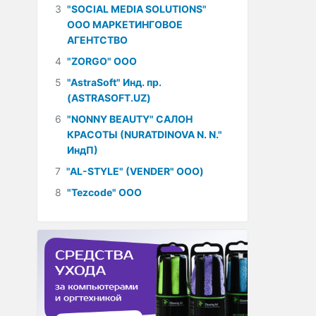
3
"SOCIAL MEDIA SOLUTIONS"
ООО МАРКЕТИНГОВОЕ
АГЕНТСТВО
4
"ZORGO" ООО
5
"AstraSoft" Инд. пр.
(ASTRASOFT.UZ)
6
"NONNY BEAUTY" САЛОН
КРАСОТЫ (NURATDINOVA N. N."
ИндП)
7
"AL-STYLE" (VENDER" ООО)
8
"Tezcode" ООО