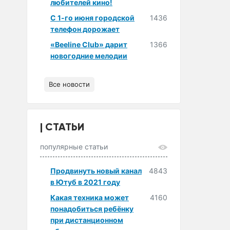
любителей кино!
С 1-го июня городской
1436
телефон дорожает
«Beeline Club» дарит
1366
новогодние мелодии
Все новости
СТАТЬИ
популярные статьи
Продвинуть новый канал
4843
в Ютуб в 2021 году
Какая техника может
4160
понадобиться ребёнку
при дистанционном