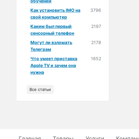
обучении
Как установить IMO на
3796
свой компьютер
Каким был первый
2197
сенсорный телефон
Могут ли взломать
2178
Телеграм
Что умеет приставка
1652
Apple TV и зачем она
нужна
Все статьи
Главная
Товары
Услуги
Компан