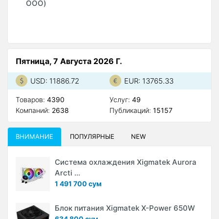
ООО)
О
Пятница, 7 Августа 2026 Г.
USD: 11886.72
EUR: 13765.33
Товаров:
4390
Услуг:
49
Компаний:
2638
Публикаций:
15157
ВНИМАНИЕ
ПОПУЛЯРНЫЕ
NEW
Система охлаждения Xigmatek Aurora
Arcti ...
1 491 700 сум
Блок питания Xigmatek X-Power 650W
634 800 сум