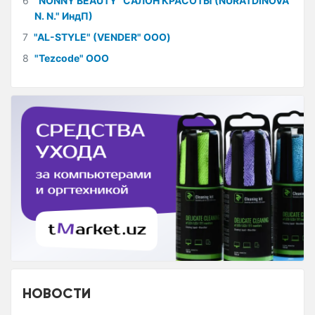
6
"NONNY BEAUTY" САЛОН КРАСОТЫ (NURATDINOVA
N. N." ИндП)
7
"AL-STYLE" (VENDER" ООО)
8
"Tezcode" ООО
НОВОСТИ