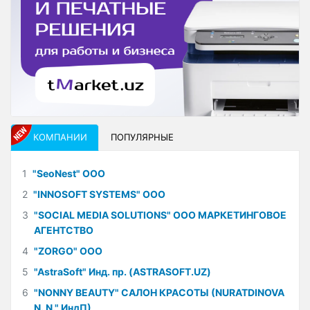
КОМПАНИИ
ПОПУЛЯРНЫЕ
1
"SeoNest" ООО
2
"INNOSOFT SYSTEMS" ООО
3
"SOCIAL MEDIA SOLUTIONS" ООО МАРКЕТИНГОВОЕ
АГЕНТСТВО
4
"ZORGO" ООО
5
"AstraSoft" Инд. пр. (ASTRASOFT.UZ)
6
"NONNY BEAUTY" САЛОН КРАСОТЫ (NURATDINOVA
N. N." ИндП)