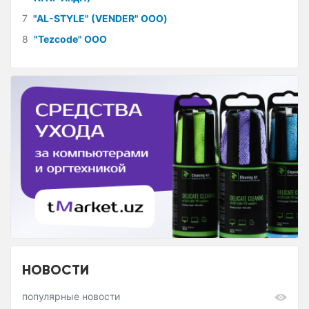
7
"AL-STYLE" (VENDER" ООО)
8
"Tezcode" ООО
НОВОСТИ
популярные новости