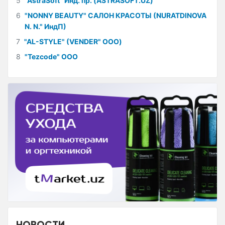
5
"AstraSoft" Инд. пр. (ASTRASOFT.UZ)
6
"NONNY BEAUTY" САЛОН КРАСОТЫ (NURATDINOVA
N. N." ИндП)
7
"AL-STYLE" (VENDER" ООО)
8
"Tezcode" ООО
НОВОСТИ