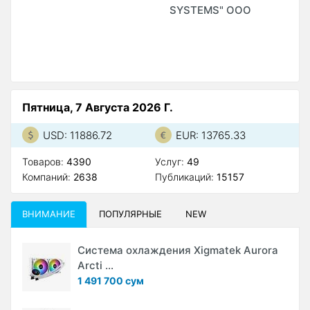
SYSTEMS" ООО
S
М
А
Пятница, 7 Августа 2026 Г.
USD: 11886.72
EUR: 13765.33
Товаров:
4390
Услуг:
49
Компаний:
2638
Публикаций:
15157
ВНИМАНИЕ
ПОПУЛЯРНЫЕ
NEW
Система охлаждения Xigmatek Aurora
Arcti ...
1 491 700 сум