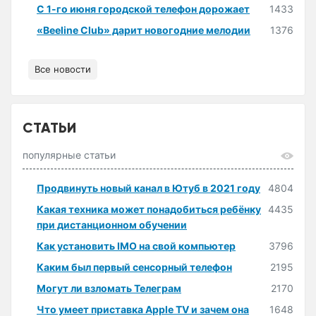
С 1-го июня городской телефон дорожает
1433
«Beeline Club» дарит новогодние мелодии
1376
Все новости
СТАТЬИ
популярные статьи
Продвинуть новый канал в Ютуб в 2021 году
4804
Какая техника может понадобиться ребёнку
4435
при дистанционном обучении
Как установить IMO на свой компьютер
3796
Каким был первый сенсорный телефон
2195
Могут ли взломать Телеграм
2170
Что умеет приставка Apple TV и зачем она
1648