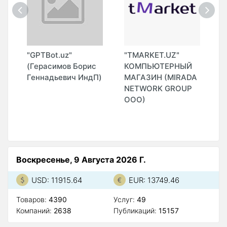
"GPTBot.uz"
"TMARKET.UZ"
"
(Герасимов Борис
КОМПЬЮТЕРНЫЙ
И
Геннадьевич ИндП)
МАГАЗИН (MIRADA
NETWORK GROUP
ООО)
Воскресенье, 9 Августа 2026 Г.
USD: 11915.64
EUR: 13749.46
Товаров:
4390
Услуг:
49
Компаний:
2638
Публикаций:
15157