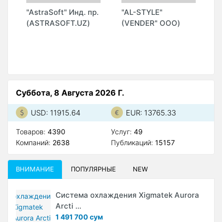
"AstraSoft" Инд. пр.
"AL-STYLE"
"
(ASTRASOFT.UZ)
(VENDER" ООО)
(
Г
Суббота, 8 Августа 2026 Г.
USD: 11915.64
EUR: 13765.33
Товаров:
4390
Услуг:
49
Компаний:
2638
Публикаций:
15157
ВНИМАНИЕ
ПОПУЛЯРНЫЕ
NEW
Система охлаждения Xigmatek Aurora
Arcti ...
1 491 700 сум