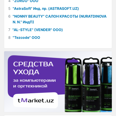
4
"ZORGO" ООО
5
"AstraSoft" Инд. пр. (ASTRASOFT.UZ)
6
"NONNY BEAUTY" САЛОН КРАСОТЫ (NURATDINOVA
N. N." ИндП)
7
"AL-STYLE" (VENDER" ООО)
8
"Tezcode" ООО