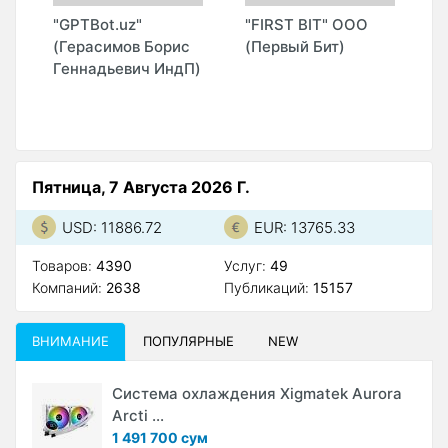
"GPTBot.uz"
"FIRST BIT" ООО
"
(Герасимов Борис
(Первый Бит)
M
Геннадьевич ИндП)
О
Пятница, 7 Августа 2026 Г.
USD: 11886.72
EUR: 13765.33
Товаров:
4390
Услуг:
49
Компаний:
2638
Публикаций:
15157
ВНИМАНИЕ
ПОПУЛЯРНЫЕ
NEW
Система охлаждения Xigmatek Aurora
Arcti ...
1 491 700 сум