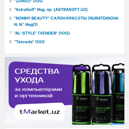
4
"ZORGO" ООО
5
"AstraSoft" Инд. пр. (ASTRASOFT.UZ)
6
"NONNY BEAUTY" САЛОН КРАСОТЫ (NURATDINOVA
N. N." ИндП)
7
"AL-STYLE" (VENDER" ООО)
8
"Tezcode" ООО