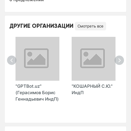
ДРУГИЕ ОРГАНИЗАЦИИ
Смотреть все
О
"GPTBot.uz"
"КОШАРНЫЙ С.Ю."
"
(Герасимов Борис
ИндП
T
Геннадьевич ИндП)
G
(