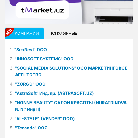
КОМПАНИИ
ПОПУЛЯРНЫЕ
1
"SeoNest" ООО
2
"INNOSOFT SYSTEMS" ООО
3
"SOCIAL MEDIA SOLUTIONS" ООО МАРКЕТИНГОВОЕ
АГЕНТСТВО
4
"ZORGO" ООО
5
"AstraSoft" Инд. пр. (ASTRASOFT.UZ)
6
"NONNY BEAUTY" САЛОН КРАСОТЫ (NURATDINOVA
N. N." ИндП)
7
"AL-STYLE" (VENDER" ООО)
8
"Tezcode" ООО