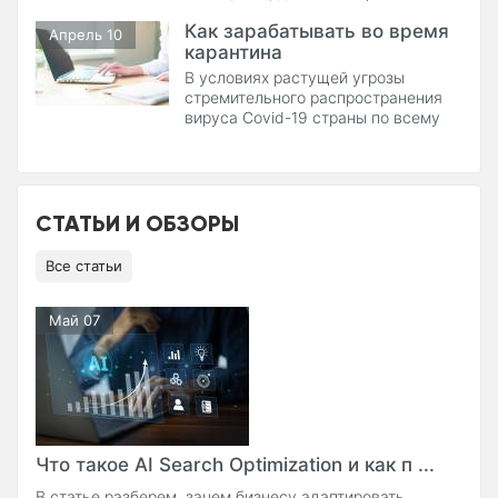
кучу всего другого, даже для
Как зарабатывать во время
верификации личности нужен адрес
Апрель 10
карантина
вашей электронной почты.
В условиях растущей угрозы
стремительного распространения
вируса Covid-19 страны по всему
миру оперативно вводят
превентивные меры.
СТАТЬИ И ОБЗОРЫ
Все статьи
Май 07
Что такое AI Search Optimization и как п ...
В статье разберем, зачем бизнесу адаптировать