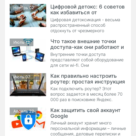
Цифровой детокс: 6 советов
Ноябрь 02
как избавиться от
зависимости от смартфона
Цифровая детоксикация - весьма
распространенный способ
отдохнуть от чрезмерного
использования гаджетов. Сейчас в
Что такое внешние точки
телефоне или других мобильных
Июль 13
доступа-как они работают и
устройствах можно учиться,
работать, отдыхать, выяснять
зачем нужны
Внутренние точки доступа
отношения, ругаться, мириться,
представляют собой оборудование
узнавать свежие новости и так
для сети wi-fi. Они
далее.
устанавливаются везде, где можно:
Как правильно настроить
дома, в офисе, кафе, торгово-
Июль 07
роутер: простая инструкция
развлекательным центрам, и т.д.
Внешняя точка доступа не так
Как подключить роутер? Этот
популярна, хотя гарантирует
вопрос задается в месяц более 70
стабильность интернета на улице.
000 раз в поисковике Яндекс.
Давайте в этой статье разберем 5
Как защитить свой аккаунт
подсказок о том, как подключить
Апрель 22
Google
роутер к интернету самостоятельно.
Личный аккаунт хранит много
персональной информации – личные
сообщения, деловые переписки и