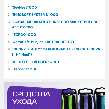
1
"SeoNest" ООО
2
"INNOSOFT SYSTEMS" ООО
3
"SOCIAL MEDIA SOLUTIONS" ООО МАРКЕТИНГОВОЕ
АГЕНТСТВО
4
"ZORGO" ООО
5
"AstraSoft" Инд. пр. (ASTRASOFT.UZ)
6
"NONNY BEAUTY" САЛОН КРАСОТЫ (NURATDINOVA
N. N." ИндП)
7
"AL-STYLE" (VENDER" ООО)
8
"Tezcode" ООО