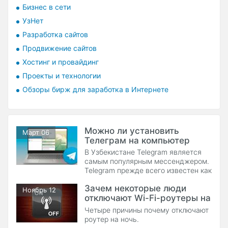
Бизнес в сети
УзНет
Разработка сайтов
Продвижение сайтов
Хостинг и провайдинг
Проекты и технологии
Обзоры бирж для заработка в Интернете
Можно ли установить
Март 06
Телеграм на компьютер
В Узбекистане Telegram является
самым популярным мессенджером.
Telegram прежде всего известен как
мобильное приложение, однако им
Зачем некоторые люди
можно пользоваться и на
Ноябрь 12
отключают Wi-Fi-роутеры на
стационарном компьютере. Здесь
вы узнаете, как скачать версию
ночь?
Четыре причины почему отключают
Telegram для компьютера и
роутер на ночь.
установить ее.