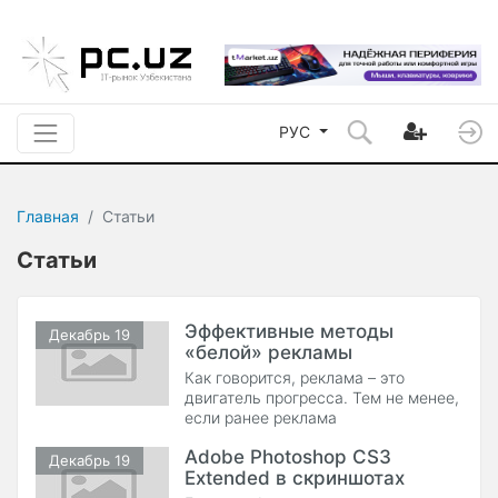
РУС
Главная
Статьи
Статьи
Эффективные методы
Декабрь 19
«белой» рекламы
Как говорится, реклама – это
двигатель прогресса. Тем не менее,
если ранее реклама
использовалась на телевидении и в
Adobe Photoshop CS3
печатных СМИ, то сегодня все чаще
Декабрь 19
Extended в скриншотах
встречаются интернет-проекты. Это
вполне понятно, ведь все больше