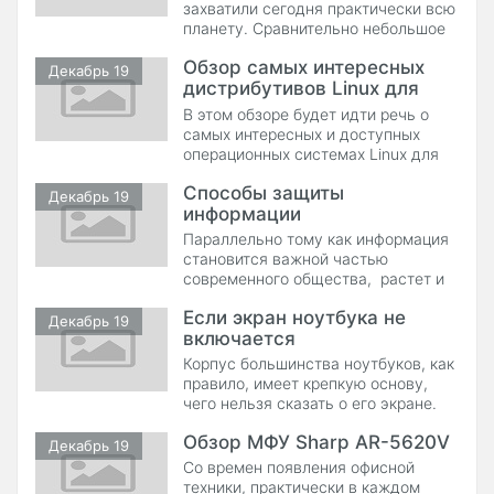
захватили сегодня практически всю
планету. Сравнительно небольшое
устройство, смогло покорить
Обзор самых интересных
пользователей своим удивительным
Декабрь 19
дистрибутивов Linux для
сочетанием мобильности аппарата
и невероятным количеством
нетбуков
В этом обзоре будет идти речь о
функций. Управление и набор текста
самых интересных и доступных
происходит без использования
операционных системах Linux для
клавиатуры. Вы можете
установки на нетбуки. Конечно же,
Способы защиты
на нетбуках хорошо себя будет
Декабрь 19
информации
чувствовать и система от Microsoft
Windows 7. Но нас, в первую
Параллельно тому как информация
очередь, интересует бесплатность
становится важной частью
системы, хорошая
современного общества, растет и
функциональность и заточеност
актуальность вопроса об
Если экран ноутбука не
организации эффективных систем
Декабрь 19
включается
по защите информационных
ресурсов. Неправомерный доступ к
Корпус большинства ноутбуков, как
информации без разрешения
правило, имеет крепкую основу,
владельца, как правило,
чего нельзя сказать о его экране.
осуществляется с использованием
Если вам «посчастливилось»
чужого логин
Обзор МФУ Sharp AR-5620V
неудачно уронить ноутбук или
Декабрь 19
каким-то образом повредить экран,
Со времен появления офисной
то скорей всего придется провести
техники, практически в каждом