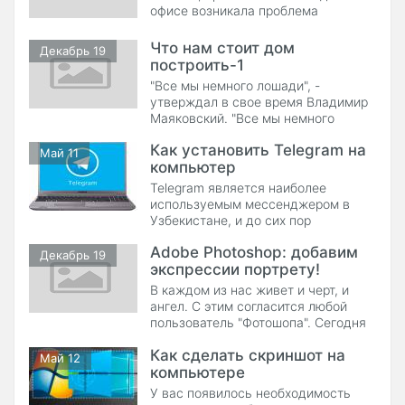
ряд действий по замене матрицы
офисе возникала проблема
ноутбука . Можно ли провести
размещения всех необходимых
подобный
аппаратов, так чтобы они были
Что нам стоит дом
Декабрь 19
доступны для свободного
построить-1
использования сотрудниками
"Все мы немного лошади", -
компании и не занимали при этом
утверждал в свое время Владимир
много места. Сравнительно недавно
Маяковский. "Все мы немного
производителям офисного
греки", - возражает ему коллега по
оборудования
Как установить Telegram на
поэтическому
Май 11
компьютер
Telegram является наиболее
используемым мессенджером в
Узбекистане, и до сих пор
продолжает набирать
Adobe Photoshop: добавим
популярность.
Декабрь 19
экспрессии портрету!
В каждом из нас живет и черт, и
ангел. С этим согласится любой
пользователь "Фотошопа". Сегодня
мы не будем стараться сделать из
Как сделать скриншот на
черта
Май 12
компьютере
У вас появилось необходимость