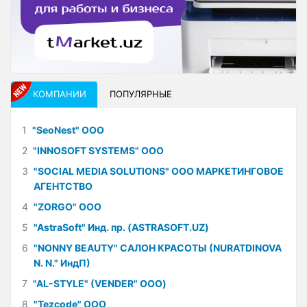
КОМПАНИИ
ПОПУЛЯРНЫЕ
1
"SeoNest" ООО
2
"INNOSOFT SYSTEMS" ООО
3
"SOCIAL MEDIA SOLUTIONS" ООО МАРКЕТИНГОВОЕ
АГЕНТСТВО
4
"ZORGO" ООО
5
"AstraSoft" Инд. пр. (ASTRASOFT.UZ)
6
"NONNY BEAUTY" САЛОН КРАСОТЫ (NURATDINOVA
N. N." ИндП)
7
"AL-STYLE" (VENDER" ООО)
8
"Tezcode" ООО