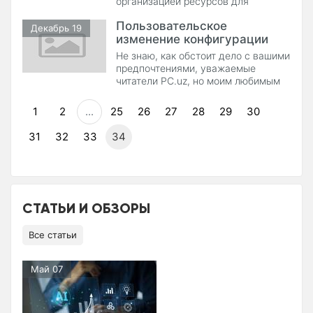
организацией ресурсов для
высокого качества, а тем более
хранения информации на сервере.
дать гарантию за продела
Пользовательское
Компания, оказывающая подобные
Декабрь 19
изменение конфигурации
услуги называется хостинг-
провайдер или хостер. Хостинг
Mozilla Firefox
Не знаю, как обстоит дело с вашими
различается по условиям
предпочтениями, уважаемые
предоставления ресурсов. Он
читатели PC.uz, но моим любимым
может быть платный или
браузером уже несколько лет
является Mozilla
1
2
...
25
26
27
28
29
30
31
32
33
34
СТАТЬИ И ОБЗОРЫ
Все статьи
Май 07