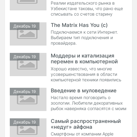
обойтись
Реалии издательского рынка в
Узбекистане таковы, что рано еще
списывать со счетов старину
"Пижамкера". Конечно, продвинутые
The Matrix Has You (c)
Декабрь 19
Подключаемся к сети Интернет.
Выбираем тип подключения и
провайдера.
Моддеры и катализация
Декабрь 19
перемен в компьютерной
отрасли
Хорошо известно, что многие
усовершенствования в области
компьютерной техники появились
на свет не благодаря усилиям
Введение в муловедение
фирм-производителей, а
Декабрь 19
стараниями энтузиастов. За
Настало время поговорить о
примерами далеко ходить не надо.
зоологии. Любители декоративных
Таким образом, например, в свое
рыбок наверняка согласятся с моим
время были изобретены реобасы,
утверждением, что настоящий
без которых сегодня
аквариумист
Самый распространенный
Декабрь 19
«недуг» айфона
Смартфоны от компании Apple