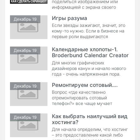
поделиться изображением или
информацией с экрана своего
ноутбука, но не знаете как? Тогда
Игры разума
эта статья для вас.
Декабрь 19
Если звезды зажигают, значит, это
кому-то нужно. Если в бизнесе на
первые роли выдвигаются
менеджеры проектов, значит, это
востребовано
Календарные хлопоты-1.
Декабрь 19
Broderbund Calendar Creator
Deluxe
Для многих графических
дизайнеров канун и начало нового
года - очень напряженная пора.
Новый год - это и новые умные
Ремонтируем сотовый….
мысли в головах
Декабрь 19
Вопрос «где качественно
отремонтировать сотовый
телефон?» все чаще мучает
современного пользователя.
Выбрать действительно
Как выбрать наилучший вид
Декабрь 19
профессиональный сервис по
хостинга?
ремонту сотовых телефонов не так
Для начала определим, что хостинг
просто. Не многие сервисные
– это предоставление какой либо
центры способны выполнить ремонт